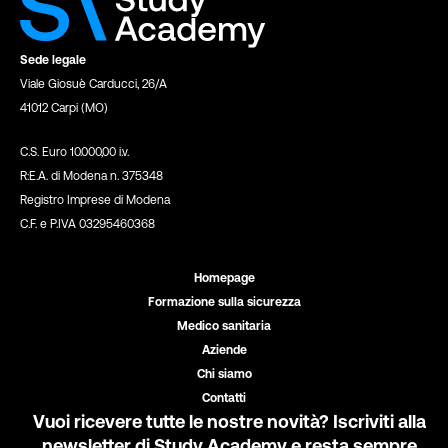
Sede legale
Viale Giosuè Carducci, 26/A
41012 Carpi (MO)
C.S. Euro 10.000,00 i.v.
R:E.A. di Modena n. 375348
Registro Imprese di Modena
C.F. e P.IVA 03295460368
Homepage
Formazione sulla sicurezza
Medico sanitaria
Aziende
Chi siamo
Contatti
Vuoi ricevere tutte le nostre novità? Iscriviti alla
newsletter di Study Academy e resta sempre