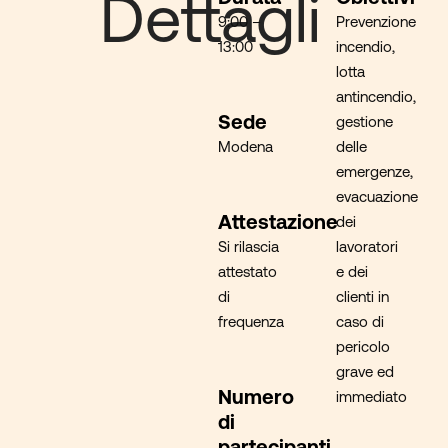
Dettagli
9:00 –
Prevenzione
13:00
incendio,
lotta
antincendio,
Sede
gestione
Modena
delle
emergenze,
evacuazione
Attestazione
dei
Si rilascia
lavoratori
attestato
e dei
di
clienti in
frequenza
caso di
pericolo
grave ed
Numero
immediato
di
partecipanti