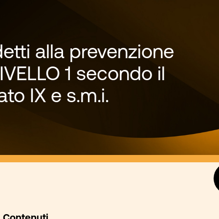
tti alla prevenzione
LIVELLO 1 secondo il
to IX e s.m.i.
Contenuti