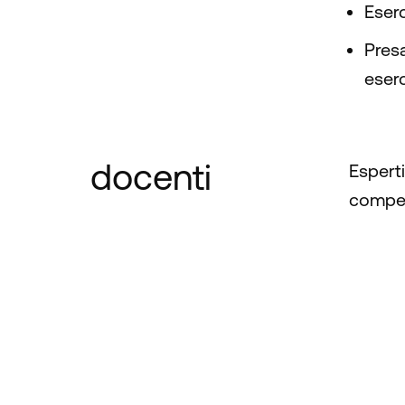
Eserc
Presa
eserc
docenti
Esperti
compet