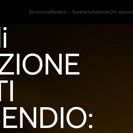
Sicurezza
Medico – Sanitaria
Aziende
Chi siamo
i
ZIONE
I
ENDIO: