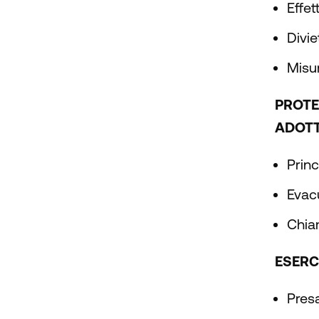
Effet
Divie
Misu
PROTE
ADOTT
Princ
Evacu
Chia
ESERC
Presa