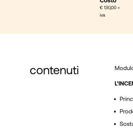
Costo
€ 130,00 +
iva
contenuti
Modulo 
L’INC
Princ
Prod
Sosta