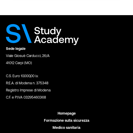
Sede legale
Viale Giosuè Carducci, 26/A
41012 Carpi (MO)
C.S. Euro 10.000,00 i.v.
R:E.A. di Modena n. 375348
Registro Imprese di Modena
C.F. e P.IVA 03295460368
Homepage
Formazione sulla sicurezza
Medico sanitaria