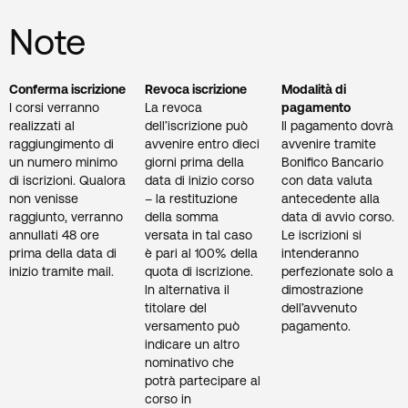
Note
Conferma iscrizione
Revoca iscrizione
Modalità di
I corsi verranno
La revoca
pagamento
realizzati al
dell’iscrizione può
Il pagamento dovrà
raggiungimento di
avvenire entro dieci
avvenire tramite
un numero minimo
giorni prima della
Bonifico Bancario
di iscrizioni. Qualora
data di inizio corso
con data valuta
non venisse
– la restituzione
antecedente alla
raggiunto, verranno
della somma
data di avvio corso.
annullati 48 ore
versata in tal caso
Le iscrizioni si
prima della data di
è pari al 100% della
intenderanno
inizio tramite mail.
quota di iscrizione.
perfezionate solo a
ln alternativa il
dimostrazione
titolare del
dell’avvenuto
versamento può
pagamento.
indicare un altro
nominativo che
potrà partecipare al
corso in