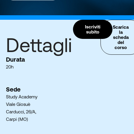
Iscriviti
Scarica
subito
la
Dettagli
scheda
del
corso
Durata
20h
Sede
Study Academy
Viale Giosuè
Carducci, 26/A,
Carpi (MO)